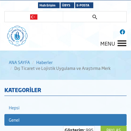
Hızlı Erişim
ÜBYS
E-POSTA
MENU
ANA SAYFA
Haberler
Dış Ticaret ve Lojistik Uygulama ve Araştırma Merk
KATEGORİLER
Hepsi
Genel
Gösterim:
995
PAYLAŞ