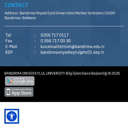
CONTACT
Address : Bandırma Onyedi Eylül Üniversitesi Merkez Yerleşkesi 10200
Bandırma / Balıkesir
Tel
:
0266 717 0117
Fax
:
0 266 717 00 30
E-Mail
:
kurumsaliletisim@bandirma.edu.tr
KEP
:
bandirmaonyedieylul@hs01.kep.tr
BANDIRMA ONYEDI EYLUL UNIVERSITY
Bilgi İşlem Daire Başkanlığı
© 2026